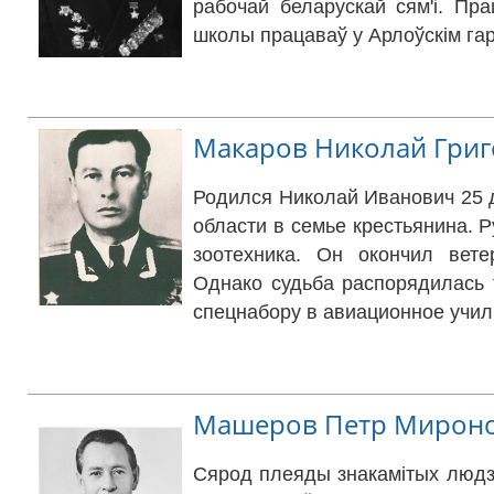
рабочай беларускай сям'і. Пр
школы працаваў у Арлоўскім га
Макаров Николай Гри
Родился Николай Иванович 25 д
области в семье крестьянина. Р
зоотехника. Он окончил вете
Однако судьба распорядилась 
спецнабору в авиационное учи
Машеров Петр Мирон
Сярод плеяды знакамітых людз