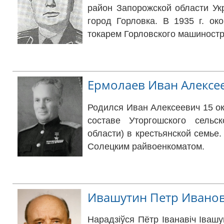
район Запорожской области Ук
город Горловка. В 1935 г. ок
токарем Горловского машиностр
Ермолаев Иван Алексе
Родился Иван Алексеевич 15 ок
составе Уторгошского сельс
области) в крестьянской семье.
Солецким райвоенкоматом.
Ивашутин Петр Ивано
Нарадзіўся Пётр Іванавіч Івашуці