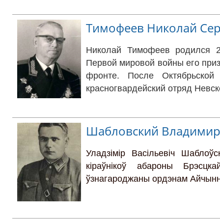
Тимофеев Николай Се
Николай Тимофеев родился 20
Первой мировой войны его при
фронте. После Октябрьско
красногвардейский отряд Невск
Шабловский Владимир
Уладзімір Васільевіч Шаблоў
кіраўнікоў абароны Брэсцка
ўзнагароджаны ордэнам Айчынна