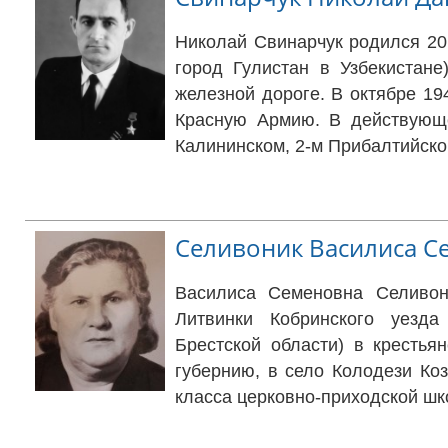
Николай Свинарчук родился 20
город Гулистан в Узбекистан
железной дороге. В октябре 19
Красную Армию.
В действующе
Калининском, 2-м Прибалтийском
Селивоник Василиса С
Василиса Семеновна Селивони
Литвинки Кобринского уезда
Брестской области) в крестья
губернию, в село Колодези Коз
класса церковно-приходской шк