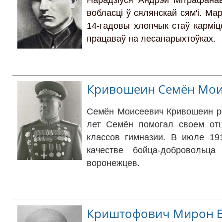
Нарадзіўся Андрэй Мітрафанав
вобласці ў сялянскай сям'і. Мард
14-гадовы хлопчык стаў карміц
працаваў на лесанарыхтоўках.
Кривошеин Семён Мои
Семён Моисеевич Кривошеин ро
лет Семён помогал своем отц
классов гимназии. В июле 19
качестве бойца-добровольца
воронежцев.
Криштофович Мирон 