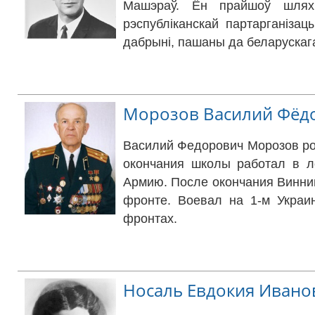
Машэраў. Ён прайшоў шлях 
рэспубліканскай партарганізацы
дабрыні, пашаны да беларускаг
Морозов Василий Фёд
Василий Федорович Морозов род
окончания школы работал в л
Армию. После окончания Винниц
фронте. Воевал на 1-м Украин
фронтах.
Носаль Евдокия Ивано