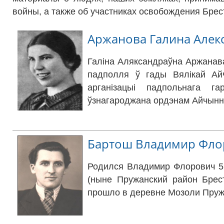
войны, а также об участниках освобождения Брес
Аржанова Галина Алек
Галіна Аляксандраўна Аржанава
падполля ў гады Вялікай Айч
арганізацыі падпольнага г
ўзнагароджана ордэнам Айчынна
Бартош Владимир Фло
Родился Владимир Флорович 5 
(ныне Пружанский район Брест
прошло в деревне Мозоли Пруж