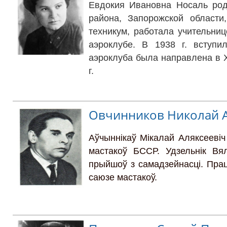
Евдокия Ивановна Носаль роди
района, Запорожской области
техникум, работала учительни
аэроклубе. В 1938 г. вступи
аэроклуба была направлена в 
г.
Овчинников Николай 
Аўчыннікаў Мікалай Аляксеевіч
мастакоў БССР. Удзельнік Вя
прыйшоў з самадзейнасці. Прац
саюзе мастакоў.