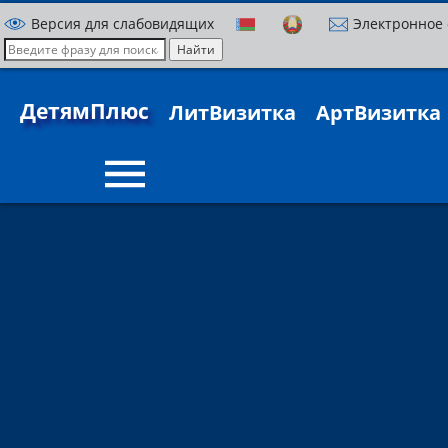
Версия для слабовидящих
Электронное
ДетямПлюс
ЛитВизитка
АртВизитка