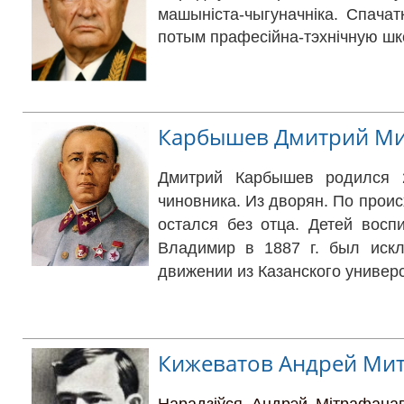
машыніста-чыгуначніка. Спачат
потым прафесійна-тэхнічную школ
Карбышев Дмитрий М
Дмитрий Карбышев родился 
чиновника. Из дворян. По про
остался без отца. Детей вос
Владимир в 1887 г. был искл
движении из Казанского универс
Кижеватов Андрей Ми