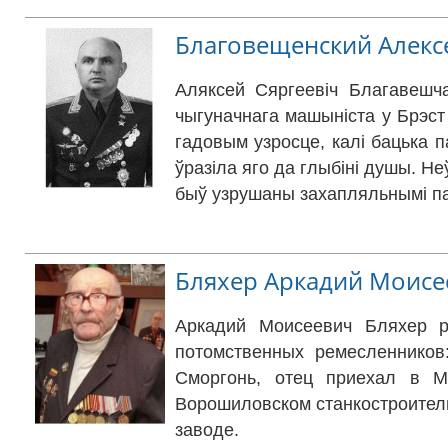
Благовещенский Алекс
Аляксей Сяргеевіч Благавешча
чыгуначнага машыніста у Брэст
гадовым узросце, калі бацька п
ўразіла яго да глыбіні душы. Не
быў узрушаны захапляльнымі па
Бляхер Аркадий Моисе
Аркадий Моисеевич Бляхер р
потомственных ремесленников
Сморгонь,
отец приехал в М
Ворошиловском станкостроитель
заводе.