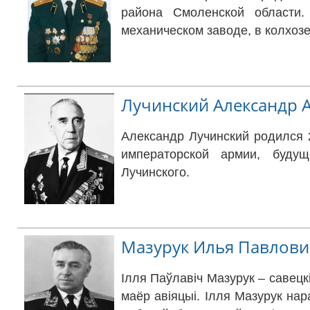
района Смоленской области.
механическом заводе, в колхоз
Лучинский Александр 
Александр Лучинский родился 
императорской армии, будущ
Лучинского.
Мазурук Илья Павлов
Ілля Паўлавіч Мазурук
–
савецкі
маёр авіяцыі.
Ілля Мазурук нара