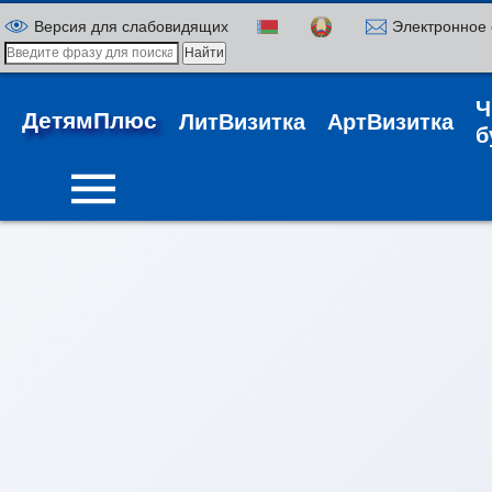
Версия для слабовидящих
Электронное
Ч
ДетямПлюс
ЛитВизитка
АртВизитка
б