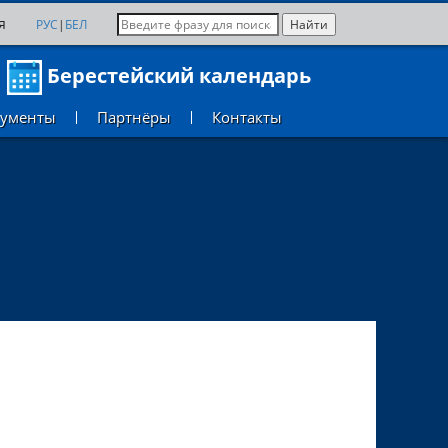
я
РУС
|
БЕЛ
Берестейский календарь
кументы
Партнёры
Контакты