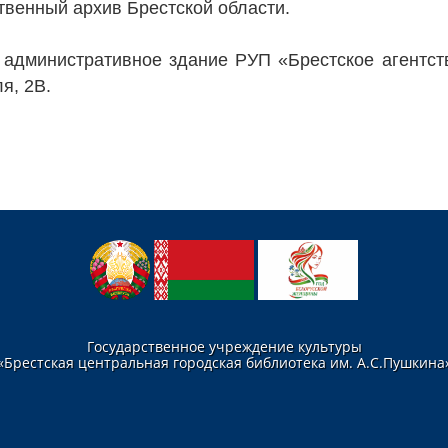
твенный архив Брестской области.
 административное здание РУП «Брестское агентств
я, 2В.
Государственное учреждение культуры
«Брестская центральная городская библиотека им. А.С.Пушкина