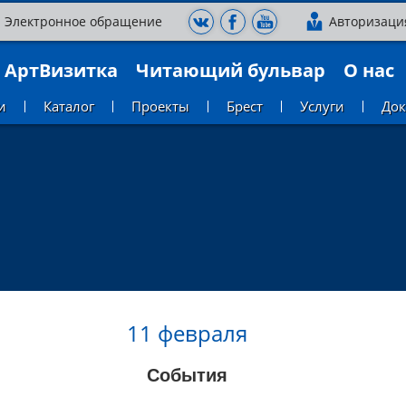
Электронное обращение
Авторизаци
АртВизитка
Читающий бульвар
О нас
и
Каталог
Проекты
Брест
Услуги
До
11 февраля
События