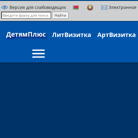
Версия для слабовидящих
Электронное
ДетямПлюс
ЛитВизитка
АртВизитка