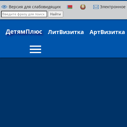
Версия для слабовидящих
Электронное
ДетямПлюс
ЛитВизитка
АртВизитка