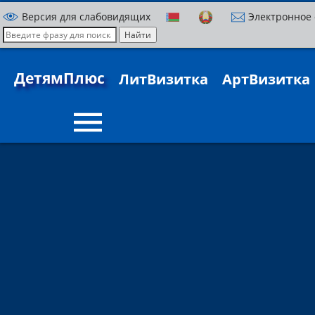
Версия для слабовидящих
Электронное
ДетямПлюс
ЛитВизитка
АртВизитка