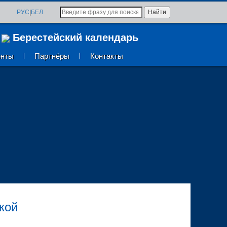
я
РУС
|
БЕЛ
Берестейский календарь
енты
Партнёры
Контакты
кой