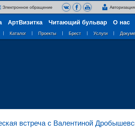
Электронное обращение
Авторизаци
а
АртВизитка
Читающий бульвар
О нас
Каталог
Проекты
Брест
Услуги
Докум
еская встреча с Валентиной Дробышевс