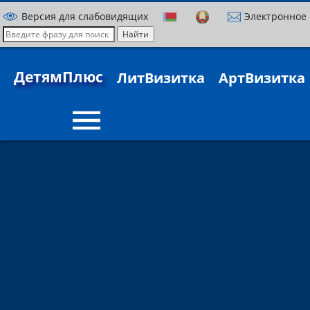
Версия для слабовидящих
Электронное
ДетямПлюс
ЛитВизитка
АртВизитка