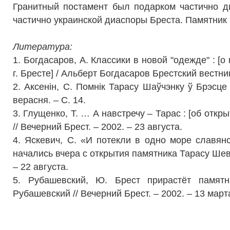
Гранитный постамент был подарком частично 
частично украинской диаспоры Бреста. Памятник 
Литература:
1. Богдасаров, А. Классики в новой "одежде" :
[о
г. Бресте]
/ Альберт Богдасаров Брестский вестник.
2. Аксенiн, С. Помнiк Тарасу Шаўчэнку ў Брэсце /
верасня. – С. 14.
3. Глущенко, Т. … А навстречу – Тарас :
[об откр
// Вечерний Брест. – 2002. – 23 августа.
4. Яскевич, С. «И потекли в одно море славян
начались вчера с открытия памятника Тарасу Шевче
– 22 августа.
5. Рубашевский, Ю. Брест прирастёт памят
Рубашевский // Вечерний Брест. – 2002. – 13 марта