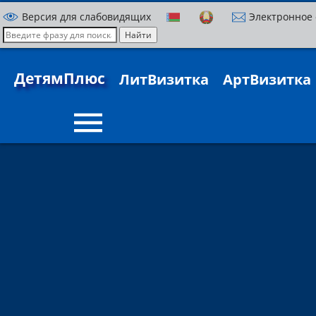
Версия для слабовидящих
Электронное
ДетямПлюс
ЛитВизитка
АртВизитка