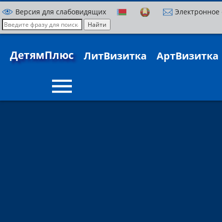
Версия для слабовидящих
Электронное
ДетямПлюс
ЛитВизитка
АртВизитка