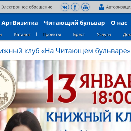
Электронное обращение
Авторизаци
АртВизитка
Читающий бульвар
О нас
и
Каталог
Проекты
Брест
Услуги
До
ижный клуб «На Читающем бульваре»