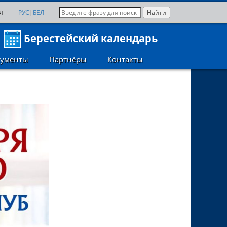
я
РУС
|
БЕЛ
Берестейский календарь
кументы
Партнёры
Контакты