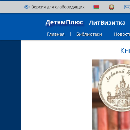
Версия для слабовидящих
ДетямПлюс
ЛитВизитка
Главная
Библиотеки
Новост
Кн