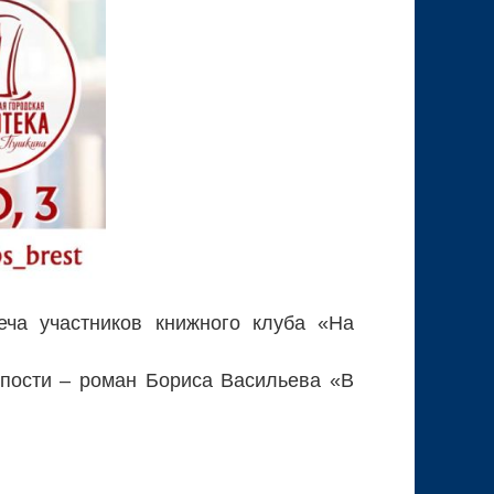
еча участников книжного клуба «На
епости – роман Бориса Васильева «В