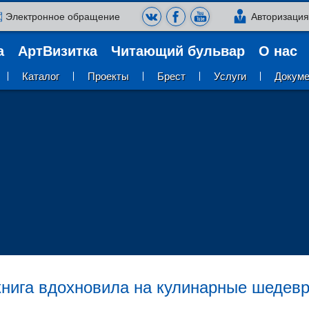
Электронное обращение
Авторизаци
а
АртВизитка
Читающий бульвар
О нас
Каталог
Проекты
Брест
Услуги
Докум
книга вдохновила на кулинарные шедев