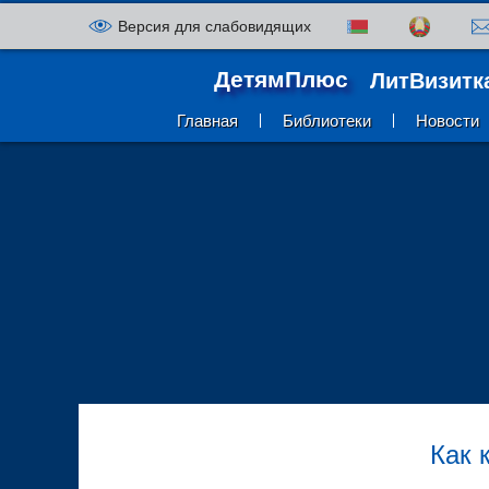
Версия для слабовидящих
ДетямПлюс
ЛитВизитк
Главная
Библиотеки
Новости
Как 