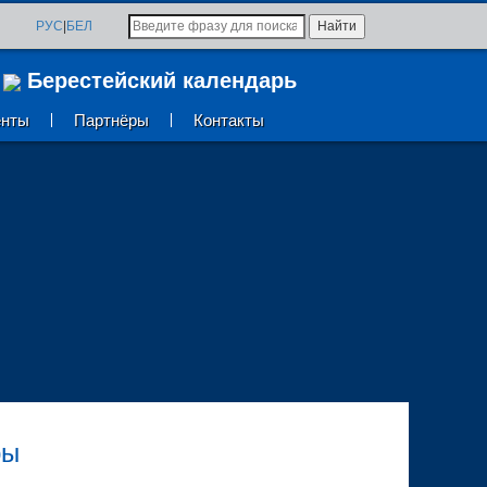
я
РУС
|
БЕЛ
Берестейский календарь
енты
Партнёры
Контакты
ры