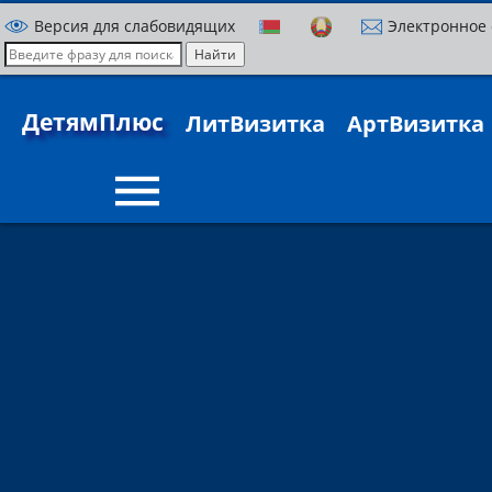
Версия для слабовидящих
Электронное
ДетямПлюс
ЛитВизитка
АртВизитка