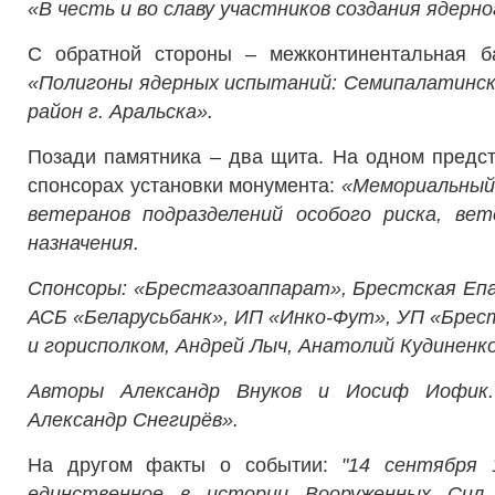
«В честь и во славу участников создания ядер
С обратной стороны – межконтинентальная ба
«Полигоны ядерных испытаний: Семипалатински
район г. Аральска».
Позади памятника – два щита. На одном предс
спонсорах установки монумента:
«Мемориальный 
ветеранов подразделений особого риска, вет
назначения.
Спонсоры: «Брестгазоаппарат», Брестская Еп
АСБ «Беларусьбанк», ИП «Инко-Фут», УП «Бре
и горисполком, Андрей Лыч, Анатолий Кудиненк
Авторы Александр Внуков и Иосиф Иофик. 
Александр Снегирёв».
На другом факты о событии:
"14 сентября 
единственное в истории Вооруженных Сил 